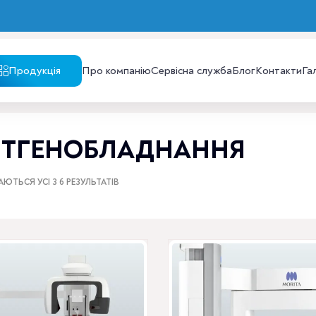
Продукція
Про компанію
Сервісна служба
Блог
Контакти
Га
НТГЕНОБЛАДНАННЯ
ЮТЬСЯ УСІ З 6 РЕЗУЛЬТАТІВ
Цей
товар
має
кілька
варіантів.