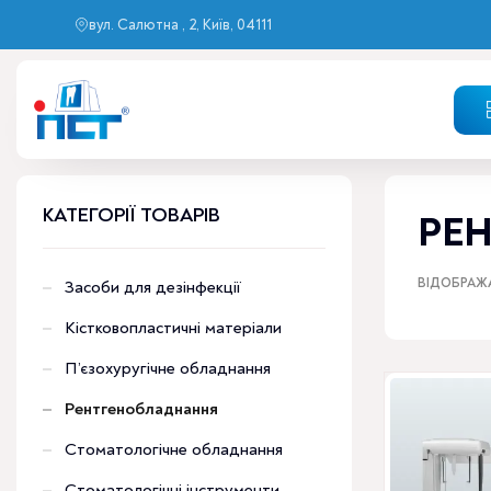
вул. Салютна , 2, Київ, 04111
КАТЕГОРІЇ ТОВАРІВ
РЕ
ВІДОБРАЖА
Засоби для дезінфекції
Кістковопластичні матеріали
П’єзохуругічне обладнання
Цей
Рентгенобладнання
товар
має
Стоматологічне обладнання
кілька
варіантів.
Стоматологічні інструменти