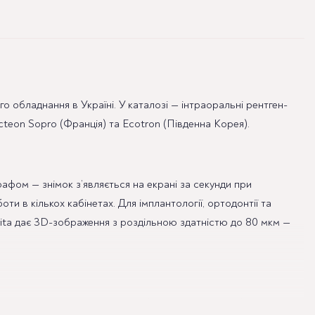
о обладнання в Україні. У каталозі — інтраоральні рентген-
Acteon Sopro (Франція) та Ecotron (Південна Корея).
рафом — знімок з’являється на екрані за секунди при
ти в кількох кабінетах. Для імплантології, ортодонтії та
rita дає 3D-зображення з роздільною здатністю до 80 мкм —
ання, монтаж, налаштування, підготовка документів та