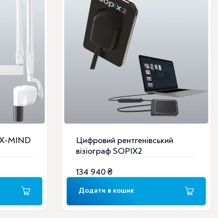
3
633
000 ₴
т X-MIND
Цифровий рентгенівський
візіограф SOPIX2
134 940
₴
Додати в кошик