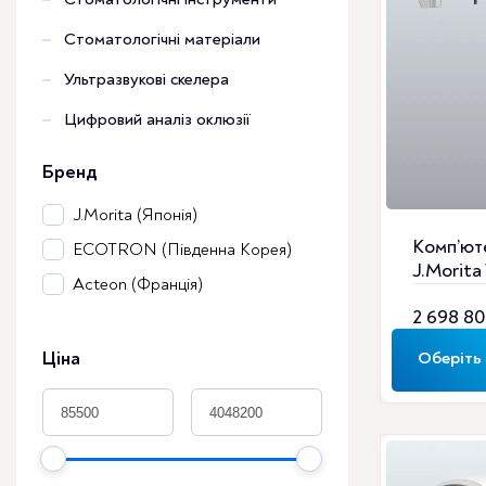
Параметри
Стоматологічні матеріали
можна
вибрати
Ультразвукові скелера
на
сторінці
Цифровий аналіз оклюзії
товару
Бренд
J.Morita (Японія)
Комп’ют
ECOTRON (Південна Корея)
J.Morita
Acteon (Франція)
R100
2 698 8
Діапазо
цін:
Ціна
Оберіть 
від
2
698
800 ₴
до