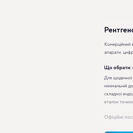
Рентген
Комерційний в
апарати, цифр
Що обрати: в
Для щоденної 
мінімальній до
складної ендо
еталон точнос
Офіційні пос
Ми супроводжу