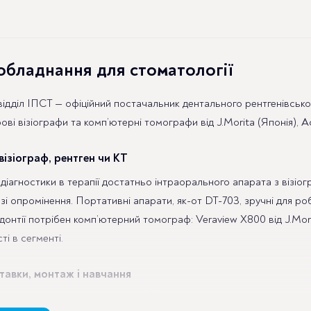
до
137
535 ₴
обладнання для стоматології
ідділ ІПСТ — офіційний постачальник дентального рентгенівськог
ові візіографи та комп’ютерні томографи від J.Morita (Японія), 
ізіограф, рентген чи КТ
діагностики в терапії достатньо інтраорального апарата з візіог
зі опромінення. Портативні апарати, як-от DT-703, зручні для робо
донтії потрібен комп’ютерний томограф: Veraview X800 від J.Mo
ті в сегменті.
тавки, монтаж і навчання
ємо весь цикл: допомога з вибором під завдання клініки, постач