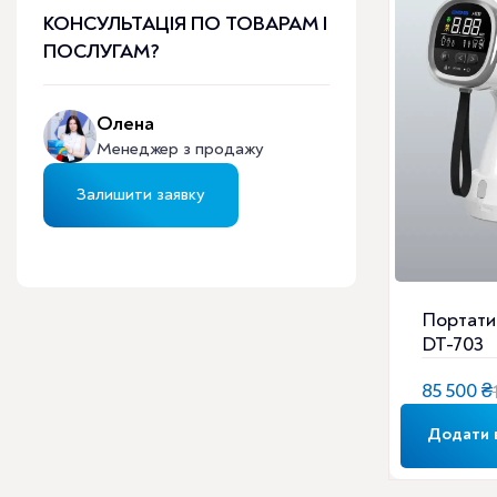
3
КОНСУЛЬТАЦІЯ ПО ТОВАРАМ І
217
800 ₴
ПОСЛУГАМ?
Олена
Менеджер з продажу
Залишити заявку
Портати
DT-703
85 500
₴
Оригіна
Поточна
ціна:
ціна:
Додати 
112
85
500 ₴.
500 ₴.