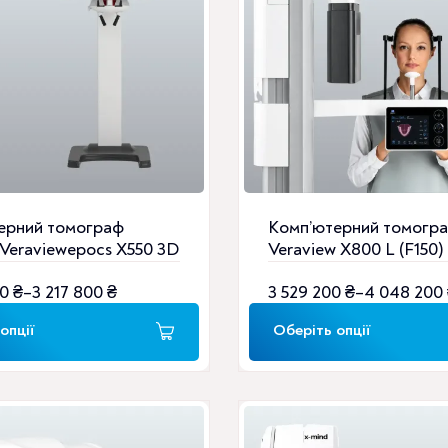
Параметри
можна
вибрати
на
сторінці
товару
ерний томограф
Комп’ютерний томогр
 Veraviewepocs X550 3D
Veraview X800 L (F150)
00
₴
–
3 217 800
₴
3 529 200
₴
–
4 048 200
н
Діапазон
цін:
опції
Оберіть опції
від
3
529
200 ₴
Цей
до
товар