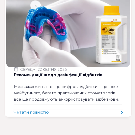
СЕРЕДА, 22 КВІТНЯ 2026
Рекомендації щодо дезінфекції відбитків
Незважаючи на те, що цифрові відбитки – це шлях
майбутнього, багато практикуючих стоматологів
все ще продовжують використовувати відбитковий
матеріал як частину своїх стандартних процедур.
Клініцисти знають, наскільки важливими є
Читати повністю
дезінфекція, стерильність та інфекційний контроль
для практичної роботи, а також для постійної
безпеки як персоналу, так і пацієнтів. Відбитки зубів