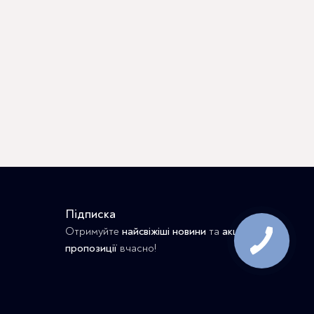
Підписка
Отримуйте
найсвіжіші новини
та
акційні
пропозиції
вчасно!