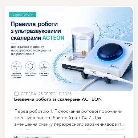
можуть нести бактерії та віруси, включаючи
СЕРЕДА, 25 БЕРЕЗНЯ 2026
Безпечна робота зі скалерами ACTEON
Перед роботою 1. Полоскання ротової порожнини
зменшує кількість бактерій на 70% 2. Для
зменшення ризику перехресного зараженнядодайте
дезінфікуючі розчини в резервуар Newtron P5XS 3.
Використовуйте насадки для роботи на невеликій
Читати повністю