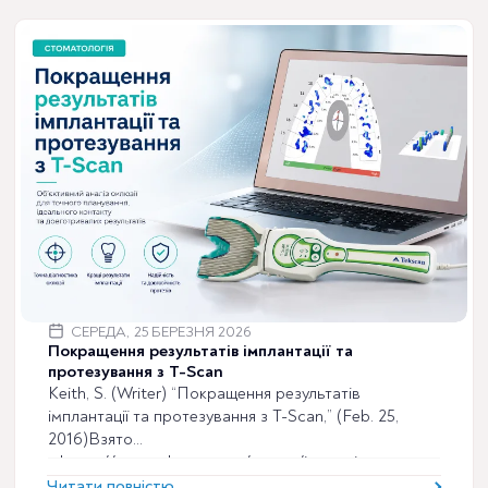
апікальному напрямку відносно амелоцементного
з’єднання, що призводить до оголення поверхні
кореня: цей стан може призвести до гіперчутливості
дентину, підвищеного ризику каріозних і некаріозних
уражень, накопичення бактеріального
СЕРЕДА, 25 БЕРЕЗНЯ 2026
Покращення результатів імплантації та
протезування з T-Scan
Keith, S. (Writer) “Покращення результатів
імплантації та протезування з T-Scan,” (Feb. 25,
2016)Взято
з https://www.tekscan.com/events/improving-
implant-surgical-and-prosthetic-outcomes-t-
Читати повністю