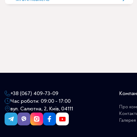
потужності, які позначені кільцем зеленого кольору:
Н3, Н4 або Р2. Переконайтеся, що насадка не
зношена. Зношена насадка не ефективна і створює
більше бризку при роботі.
+38 (067) 409-73-09
Компан
Час роботи: 09:00 - 17:00
Про ком
вул. Салютна, 2, Київ, 04111
Контакт
Галерея