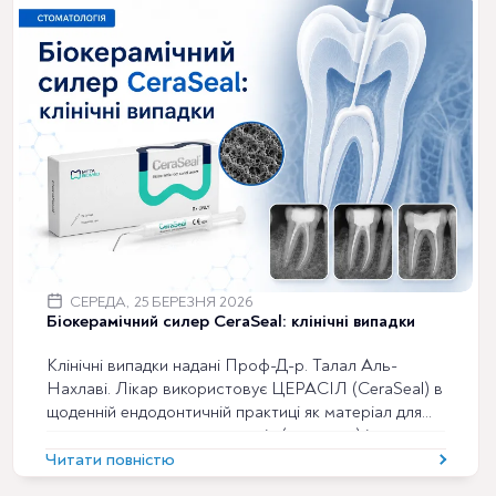
СЕРЕДА, 25 БЕРЕЗНЯ 2026
Біокерамічний силер CeraSeal: клінічні випадки
Клінічні випадки надані Проф-Д-р. Талал Аль-
Нахлаві. Лікар використовує ЦЕРАСІЛ (CeraSeal) в
щоденній ендодонтичній практиці як матеріал для
заповнення кореневих каналів (герметик) із
застосуванням одноконусної обтураційної техніки, а
Читати повністю
також в інших спеціальних клінічних випадках, таких