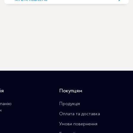
scanВся інформація та зображення надані автором.
Про автора: Dr. Scott Keith DDS, MS,
FACP Стоматологічний центр імплантації в Walnut
Creek, Каліфорнія – Dr. Scott Keith отримав
свій DDS в університеті Каліфорнії, Сан
Франциско в 1995. Також він отримав
спеціалізацію з ортопедії в Коледжі стоматології
Baylor та ступінь Магістра
ія
Покупцям
панію
Продукція
и
Оплата та доставка
Умови повернення