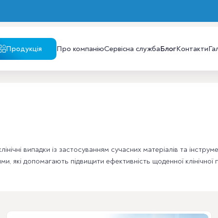
Продукція
Про компанію
Сервісна служба
Блог
Контакти
Га
 клінічні випадки із застосуванням сучасних матеріалів та інструм
ми, які допомагають підвищити ефективність щоденної клінічної 