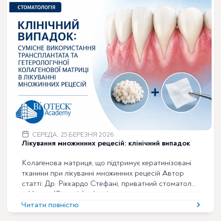
СЕРЕДА, 25 БЕРЕЗНЯ 2026
Лікування множинних рецесій: клінічний випадок
Колагенова матриця, що підтримує кератинізовані
тканини при лікуванні множинних рецесій Автор
статті: Др. Ріккардо Стефані, приватний стоматолог
в Меоло (Венеція) – Італіяe-
mail: riccardo.stefani@me.com Рецесія ясен
Читати повністю
спричинена зміщенням ясенного краю в