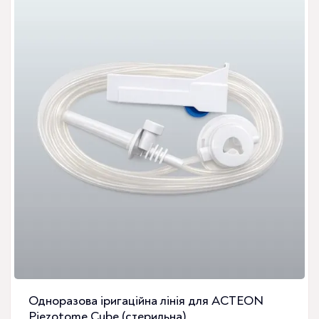
Одноразова іригаційна лінія для ACTEON
Piezotome Cube (стерильна)