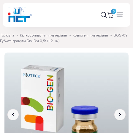
Головна
»
Кістковопластичні матеріали
»
Ксеногенні матеріали
»
BGS-09
Губчаті гранули Біо-Ген 0,5г (1-2 мм)