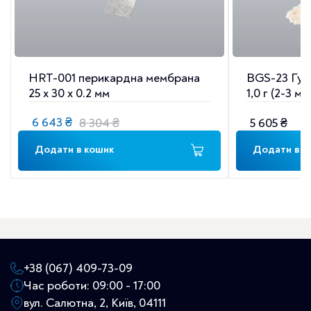
HRT-001 перикардна мембрана
BGS-23 Губч
25 x 30 x 0.2 мм
1,0 г (2-3 мм
6 643
₴
8 304
₴
5 605
₴
Оригінальна
Поточна
ціна:
ціна:
Додати в кошик
Додати в к
8
6
304 ₴.
643 ₴.
+38 (067) 409-73-09
Час роботи: 09:00 - 17:00
вул. Салютна, 2, Київ, 04111