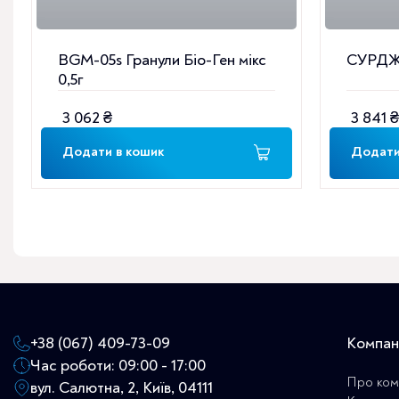
BGM-05s Гранули Біо-Ген мікс
СУРДЖ
0,5г
3 062
₴
3 841
₴
Додати в кошик
Додати
+38 (067) 409-73-09
Компан
Час роботи: 09:00 - 17:00
Про ком
вул. Салютна, 2, Київ, 04111