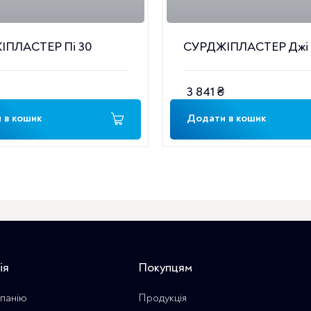
ІПЛАСТЕР Пі 30
СУРДЖІПЛАСТЕР Джі 
3 841
₴
 в кошик
Додати в кошик
ія
Покупцям
панію
Продукція