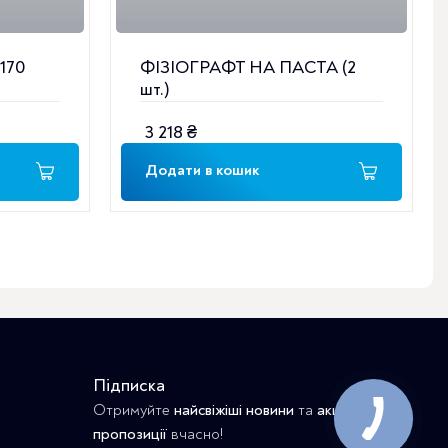
170
ФІЗІОГРАФТ НА ПАСТА (2
шт.)
3 218
₴
Додати в кошик
Підписка
Отримуйте
найсвіжіші новини
та
акційні
пропозиції
вчасно!