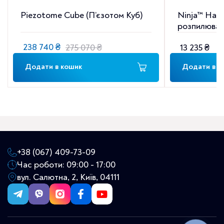
Piezotome Cube (П’єзотом Куб)
Ninja™ Нас
розпилюванн
238 740
₴
275 070
₴
13 235
₴
Оригінальна
Поточна
ціна:
ціна:
Додати в кошик
Додати в к
275
238
070 ₴.
740 ₴.
+38 (067) 409-73-09
Час роботи: 09:00 - 17:00
вул. Салютна, 2, Київ, 04111