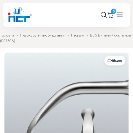
Головна
»
П’єзохуругічне обладнання
»
Насадки
»
BS6 Вигнутий скальпель
(F87506)
Відео