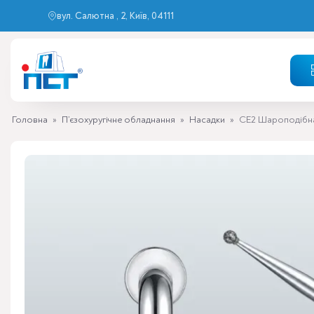
вул. Салютна , 2, Київ, 04111
Головна
»
П’єзохуругічне обладнання
»
Насадки
»
CE2 Шароподібна 