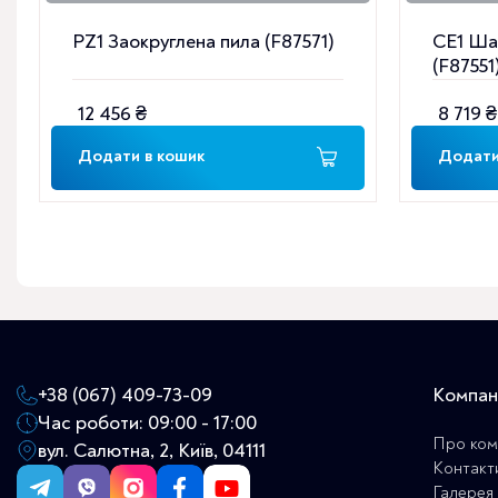
PZ1 Заокруглена пила (F87571)
CE1 Ша
(F87551
12 456
₴
8 719
₴
Додати в кошик
Додати
+38 (067) 409-73-09
Компан
Час роботи: 09:00 - 17:00
Про ком
вул. Салютна, 2, Київ, 04111
Контакт
Галерея