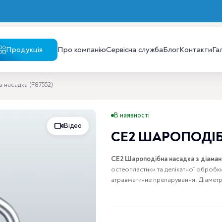
Продукція
Про компанію
Сервісна служба
Блог
Контакти
Га
насадка (F87552)
В наявності
Відео
CE2 ШАРОПОДІБ
CE2 Шароподібна насадка з діам
остеопластики та делікатної обробки
атравматичне препарування. Діаметр 