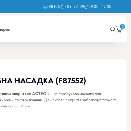
+38 (067) 409-73-09
09:00 - 17:00
лерея
НА НАСАДКА (F87552)
антовим покриттям ACTEON
— ультразвукова насадка для
 країв кісткової тканини. Діамантове покриття забезпечує точне та
кінчика — 1,75 мм.