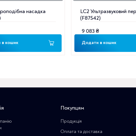
роподібна насадка
LC2 Ультразвуковий пе
)
(F87542)
9 083
₴
 в кошик
Додати в кошик
ія
Покупцям
панію
Продукція
и
Оплата та доставка