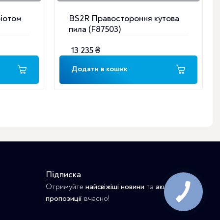
ріотом
BS2R Правостороння кутова
пила (F87503)
13 235
₴
Додати в кошик
Підписка
Отримуйте
найсвіжіші новини
та
акційні
пропозиції
вчасно!