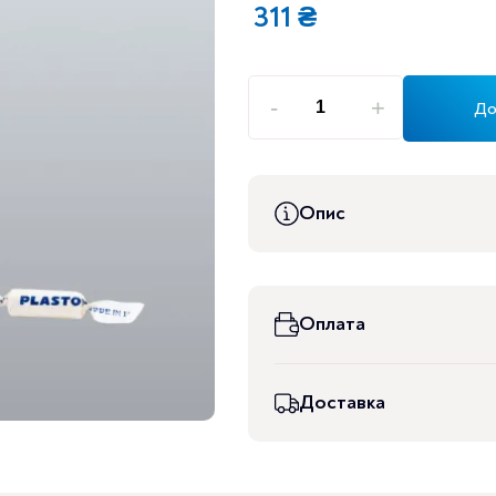
311
₴
-
+
До
ДЕНТІЛАЙН
(тимчасовий
стоматологічний
цемент)
Опис
кількість
Оплата
Доставка