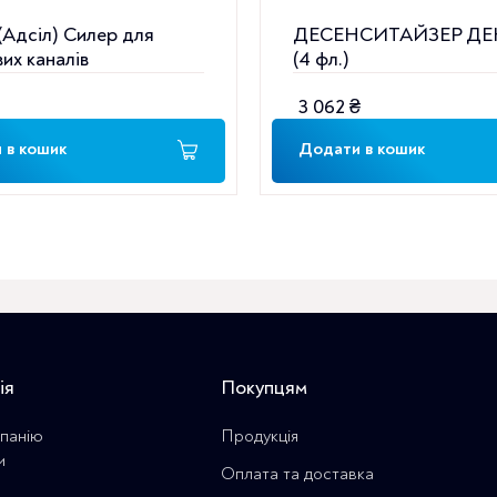
(Адсіл) Силер для
ДЕСЕНСИТАЙЗЕР Д
их каналів
(4 фл.)
3 062
₴
 в кошик
Додати в кошик
ія
Покупцям
панію
Продукція
и
Оплата та доставка