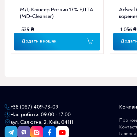
МД-Клінсер Розчин 17% ЕДТА
Adseal 
(MD-Cleanser)
коренев
539
₴
1 056
₴
Додати в кошик
Додати
+38 (067) 409-73-09
Компан
Час роботи: 09:00 - 17:00
Про ком
вул. Салютна, 2, Київ, 04111
Контакт
Галерея