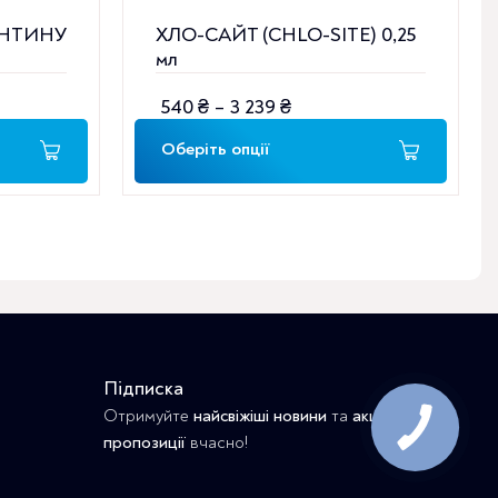
ЕНТИНУ
ХЛО-САЙТ (CHLO-SITE) 0,25
мл
540
₴
–
3 239
₴
Діапазон
цін:
Оберіть опції
від
540 ₴
до
3
239 ₴
Підписка
Отримуйте
найсвіжіші новини
та
акційні
пропозиції
вчасно!