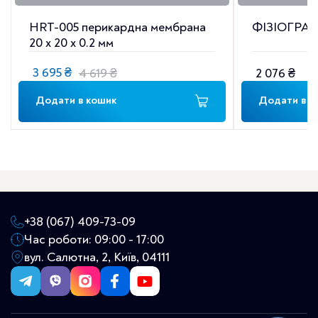
HRT-005 перикардна мембрана
ФІЗІОГРАФТ
20 x 20 x 0.2 мм
3 695
₴
4 619
₴
2 076
₴
Оригінальна
Поточна
ціна:
ціна:
Додати в кошик
Додати в к
4
3
619 ₴.
695 ₴.
+38 (067) 409-73-09
Час роботи: 09:00 - 17:00
вул. Салютна, 2, Київ, 04111