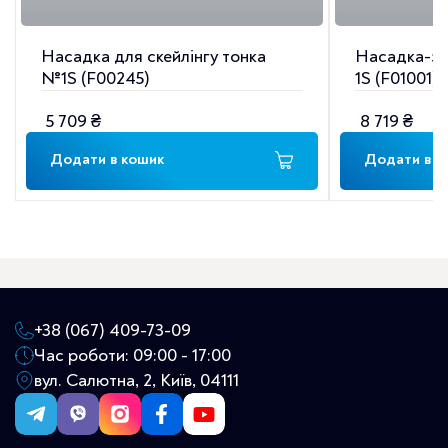
Насадка для скейлінгу тонка
Насадка-зон
№1S (F00245)
1S (F01001)
5 709
₴
8 719
₴
Додати в кошик
Додати в к
+38 (067) 409-73-09
Час роботи: 09:00 - 17:00
вул. Салютна, 2, Київ, 04111