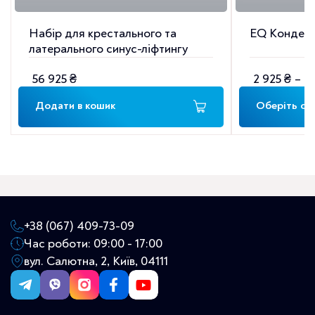
Набір для крестального та
EQ Конден
латерального синус-ліфтингу
(SD-CL)
56 925
₴
2 925
₴
–
7
Діапазон
цін:
Додати в кошик
Оберіть опц
від
2
925 ₴
до
7
650 ₴
+38 (067) 409-73-09
Час роботи: 09:00 - 17:00
вул. Салютна, 2, Київ, 04111