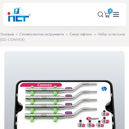
Головна
»
Стоматологічні інструменти
»
Синус ліфтинг
»
Набір остеотомів
(SD-CONVEX)