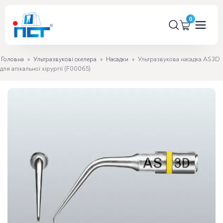
Головна
»
Ультразвукові скелера
»
Насадки
»
Ультразвукова насадка AS3D
для апікальної хірургії (F00065)