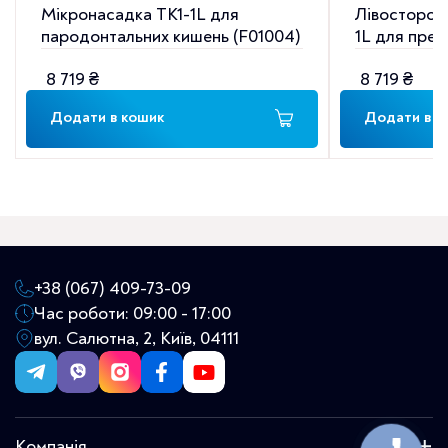
Мікронасадка TK1-1L для
Лівосторон
пародонтальних кишень (F01004)
1L для прем
(F02162)
8 719
₴
8 719
₴
Додати в кошик
Додати в к
+38 (067) 409-73-09
Час роботи: 09:00 - 17:00
вул. Салютна, 2, Київ, 04111
Компанія