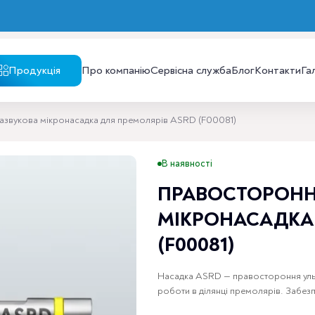
Продукція
Про компанію
Сервісна служба
Блог
Контакти
Га
азвукова мікронасадка для премолярів ASRD (F00081)
В наявності
ПРАВОСТОРОНН
МІКРОНАСАДКА 
(F00081)
Насадка ASRD — правостороння уль
роботи в ділянці премолярів. Забез