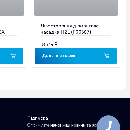
Лівостороння діамантова
0X
насадка H2L (F00367)
8 719
₴
Додати в кошик
Підписка
Отримуйте
найсвіжіші новини
та
акційні