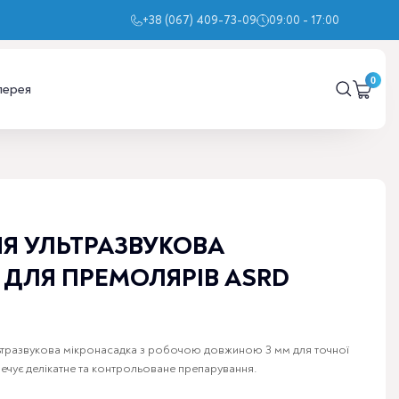
+38 (067) 409-73-09
09:00 - 17:00
лерея
Я УЛЬТРАЗВУКОВА
ДЛЯ ПРЕМОЛЯРІВ ASRD
тразвукова мікронасадка з робочою довжиною 3 мм для точної
печує делікатне та контрольоване препарування.