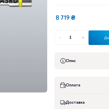
8 719
₴
-
+
До
Правостороння
ультразвукова
мікронасадка
для
Опис
премолярів
ASRD
(F00081)
кількість
Оплата
Доставка