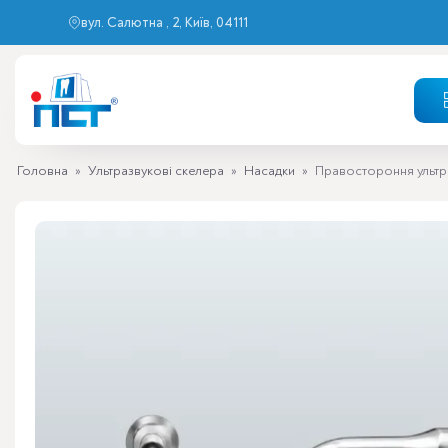
вул. Салютна , 2, Київ, 04111
Головна
»
Ультразвукові скелера
»
Насадки
»
Правостороння ультр