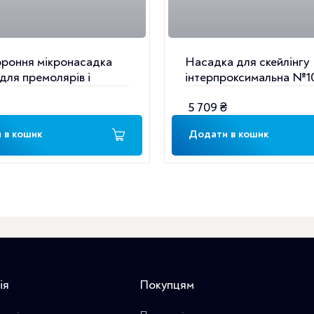
ороння мікронасадка
Насадка для скейлінгу
для премолярів і
інтерпроксимальна №1
 (F02162)
(F00359)
5 709
₴
 в кошик
Додати в кошик
ія
Покупцям