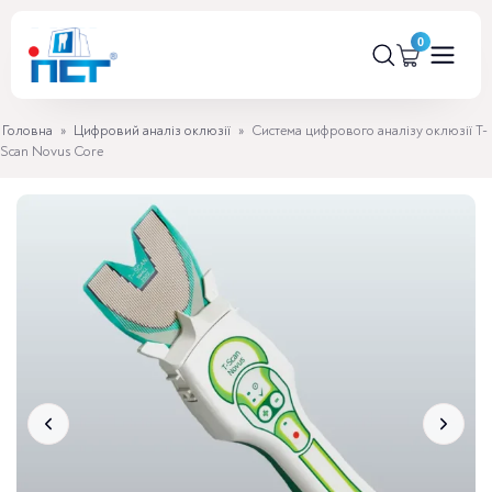
Головна
»
Цифровий аналіз оклюзії
»
Система цифрового аналізу оклюзії T-
Scan Novus Core