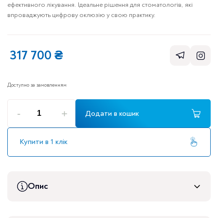
ефективного лікування. Ідеальне рішення для стоматологів, які
впроваджують цифрову оклюзію у свою практику.
317 700
₴
Доступно за замовленням
-
+
Додати в кошик
Система
цифрового
аналізу
Купити в 1 клік
оклюзії
T-
Scan
Novus
Опис
Core
кількість