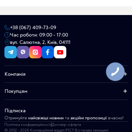
+38 (067) 409-73-09
Час роботи: 09:00 - 17:00
вул. Салютна, 2, Київ, 04111
Компанія
Про компанію
Покупцям
Контакти
Галерея
Продукція
Оплата та доставка
Підписка
Умови повернення
Отримуйте
найсвіжіші новини
та
акційні пропозиції
вчасно!
Гарантії
Політика конфіденційності
Договір-оферта
© 2012 - 2026 Комерційний відділ ІПСТ Всі права захищені.