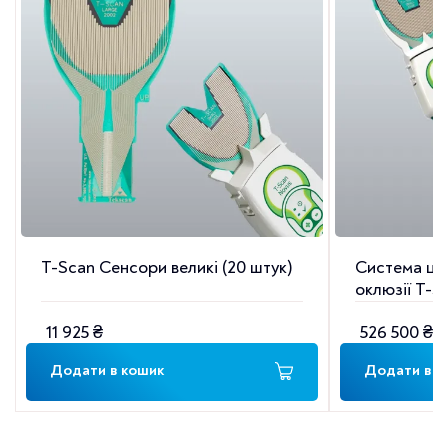
T-Scan Сенсори великі (20 штук)
Система ци
оклюзії T-S
11 925
₴
526 500
₴
Додати в кошик
Додати в к