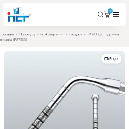
Головна
»
П’єзохуругічне обладнання
»
Насадки
»
TKW3 Циліндрична
насадка (F87533)
Відео