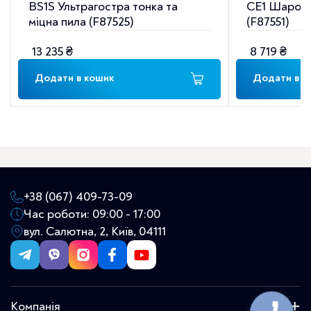
BS1S Ультрагостра тонка та
CE1 Шаропо
міцна пила (F87525)
(F87551)
13 235
₴
8 719
₴
Додати в кошик
Додати в к
+38 (067) 409-73-09
Час роботи: 09:00 - 17:00
вул. Салютна, 2, Київ, 04111
Компанія