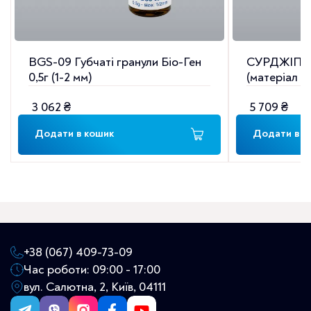
BGS-09 Губчаті гранули Біо-Ген
СУРДЖІПЛ
0,5г (1-2 мм)
(матеріал д
г)
3 062
₴
5 709
₴
Додати в кошик
Додати в к
+38 (067) 409-73-09
Час роботи: 09:00 - 17:00
вул. Салютна, 2, Київ, 04111