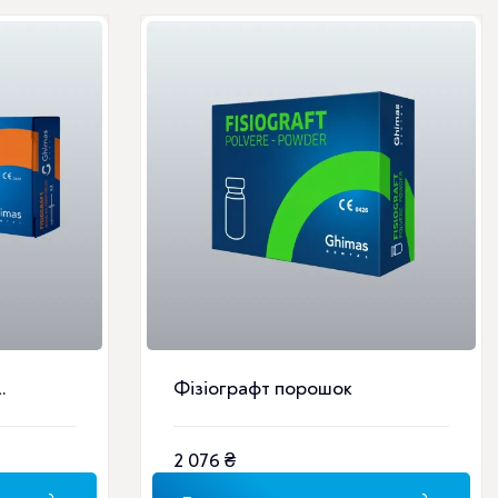
.
Фізіографт порошок
2 076
₴