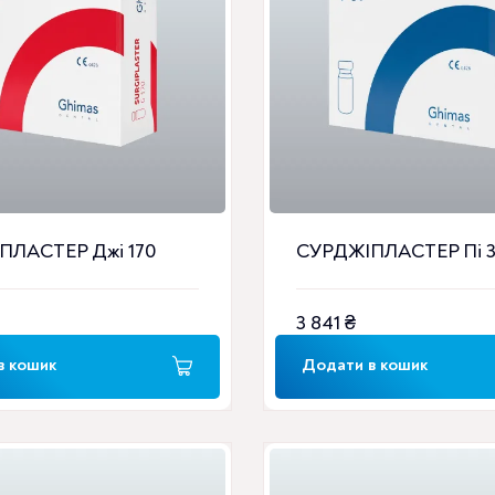
ПЛАСТЕР Джі 170
СУРДЖІПЛАСТЕР Пі 
3 841
₴
в кошик
Додати в кошик