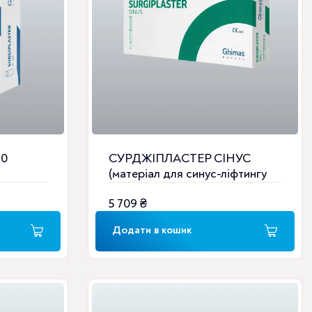
30
СУРДЖІПЛАСТЕР СІНУС
(матеріал для синус-ліфтингу
2,5 г)
5 709
₴
Додати в кошик