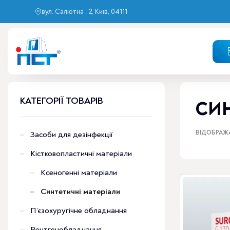
вул. Салютна , 2, Київ, 04111
КАТЕГОРІЇ ТОВАРІВ
СИН
ВІДОБРАЖА
Засоби для дезінфекції
Кістковопластичні матеріали
Ксеногенні матеріали
Синтетичні матеріали
П’єзохуругічне обладнання
Рентгенобладнання