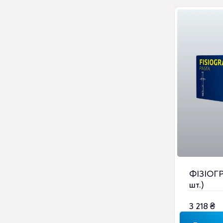
ФІЗІОГ
шт.)
3 218
₴