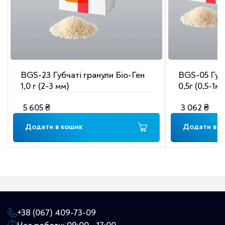
BGS-23 Губчаті гранули Біо-Ген
BGS-05 Губч
1,0 г (2-3 мм)
0,5г (0,5-1м
5 605
₴
3 062
₴
Додати в кошик
Додати в к
+38 (067) 409-73-09